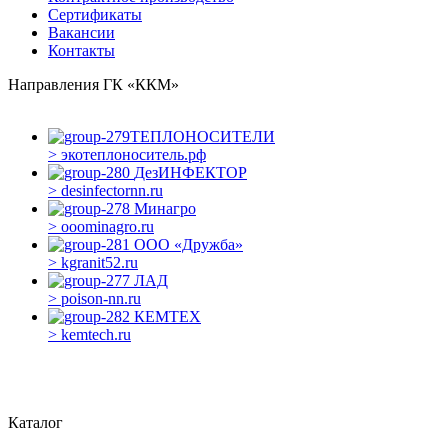
Сертификаты
Вакансии
Контакты
Направления ГК «ККМ»
ТЕПЛОНОСИТЕЛИ
> экотеплоноситель.рф
ДезИНФЕКТОР
> desinfectornn.ru
Минагро
> ooominagro.ru
ООО «Дружба»
> kgranit52.ru
ЛАД
> poison-nn.ru
КЕМТЕХ
> kemtech.ru
Каталог