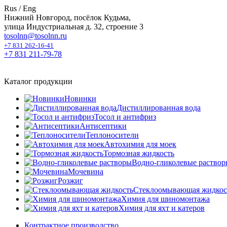
Rus
/
Eng
Нижний Новгород, посёлок Кудьма,
улица Индустриальная д. 32, строение 3
tosolnn@tosolnn.ru
+7 831 262-16-41
+7 831 211-79-78
Каталог продукции
Новинки
Дистиллированная вода
Тосол и антифриз
Антисептики
Теплоносители
Автохимия для моек
Тормозная жидкость
Водно-гликолевые раство
Мочевина
Розжиг
Cтеклоомывающая жидкос
Химия для шиномонтажа
Химия для яхт и катеров
Контрактное производство