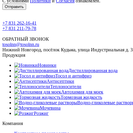
С условиями
Политики
и
Согласия
ознакомлен.
Отправить
+7 831 262-16-41
+7 831 211-79-78
ОБРАТНЫЙ ЗВОНОК
tosolnn@tosolnn.ru
Нижний Новгород, посёлок Кудьма, улица Индустриальная д. 32
Продукция
Новинки
Дистиллированная вода
Тосол и антифриз
Антисептики
Теплоносители
Автохимия для моек
Тормозная жидкость
Водно-гликолевые раство
Мочевина
Розжиг
Компания