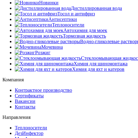
Новинки
Дистиллированная вода
Тосол и антифриз
Антисептики
Теплоносители
Автохимия для моек
Тормозная жидкость
Водно-гликолевые раство
Мочевина
Розжиг
Cтеклоомывающая жидкос
Химия для шиномонтажа
Химия для яхт и катеров
Компания
Контрактное производство
Сертификаты
Вакансии
Контакты
Направления
Теплоносители
ДезИнфектор